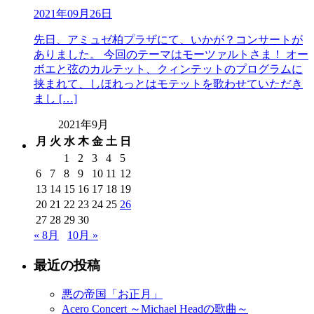
2021年09月26日
先日、アミュゼ柏プラザにて、いかが？コンサートが
ありました。 今回のテーマはモーツァルトさま！ オー
ボエと弦のカルテット、クィンテットのプログラムに
挟まれて、しほれっとはモテットを歌わせていただき
まし […]
2021年9月
月
火
水
木
金
土
日
1
2
3
4
5
6
7
8
9
10
11
12
13
14
15
16
17
18
19
20
21
22
23
24
25
26
27
28
29
30
« 8月
10月 »
最近の投稿
悪の帝国「お正月」
Acero Concert ～Michael Headの歌曲～