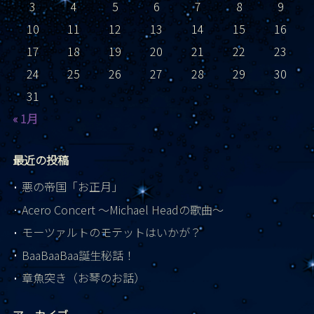
3
4
5
6
7
8
9
10
11
12
13
14
15
16
17
18
19
20
21
22
23
24
25
26
27
28
29
30
31
« 1月
最近の投稿
悪の帝国「お正月」
Acero Concert ～Michael Headの歌曲～
モーツァルトのモテットはいかが？
BaaBaaBaa誕生秘話！
章魚突き（お琴のお話）