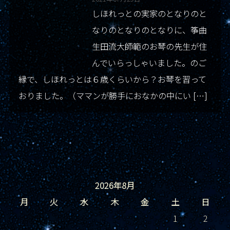
しほれっとの実家のとなりのと
なりのとなりのとなりに、筝曲
生田流大師範のお琴の先生が住
んでいらっしゃいました。のご
縁で、しほれっとは６歳くらいから？お琴を習って
おりました。（ママンが勝手におなかの中にい […]
2026年8月
月
火
水
木
金
土
日
1
2