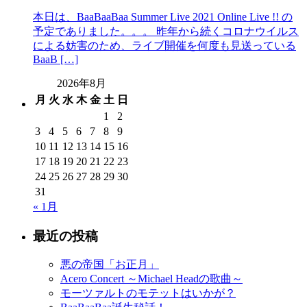
本日は、BaaBaaBaa Summer Live 2021 Online Live !! の
予定でありました。。。 昨年から続くコロナウイルス
による妨害のため、ライブ開催を何度も見送っている
BaaB […]
2026年8月
月
火
水
木
金
土
日
1
2
3
4
5
6
7
8
9
10
11
12
13
14
15
16
17
18
19
20
21
22
23
24
25
26
27
28
29
30
31
« 1月
最近の投稿
悪の帝国「お正月」
Acero Concert ～Michael Headの歌曲～
モーツァルトのモテットはいかが？