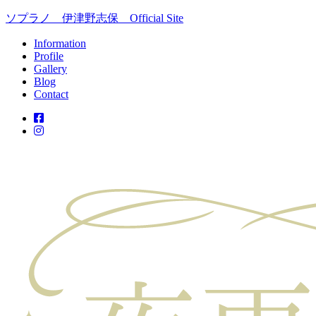
ソプラノ 伊津野志保 Official Site
Information
Profile
Gallery
Blog
Contact