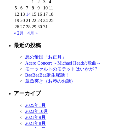
1
2
3
4
5
6
7
8
9
10
11
12
13
14
15
16
17
18
19
20
21
22
23
24
25
26
27
28
29
30
31
« 2月
4月 »
最近の投稿
悪の帝国「お正月」
Acero Concert ～Michael Headの歌曲～
モーツァルトのモテットはいかが？
BaaBaaBaa誕生秘話！
章魚突き（お琴のお話）
アーカイブ
2025年1月
2023年10月
2021年9月
2021年8月