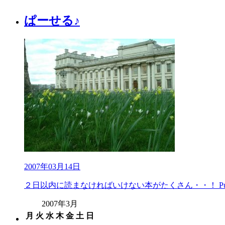
ぱーせる♪
2007年03月14日
２日以内に読まなければいけない本がたくさん・・！ Public P
2007年3月
月
火
水
木
金
土
日